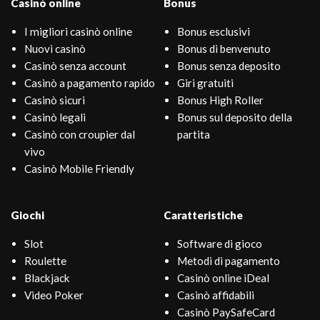
Casinò online
Bonus
I migliori casinò online
Bonus esclusivi
Nuovi casinò
Bonus di benvenuto
Casinò senza account
Bonus senza deposito
Casinò a pagamento rapido
Giri gratuiti
Casinò sicuri
Bonus High Roller
Casinò legali
Bonus sul deposito della
Casinò con croupier dal
partita
vivo
Casinò Mobile Friendly
Giochi
Caratteristiche
Slot
Software di gioco
Roulette
Metodi di pagamento
Blackjack
Casinò online iDeal
Video Poker
Casinò affidabili
Casinò PaySafeCard