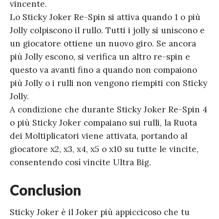
vincente.
Lo Sticky Joker Re-Spin si attiva quando 1 o più
Jolly colpiscono il rullo. Tutti i jolly si uniscono e
un giocatore ottiene un nuovo giro. Se ancora
più Jolly escono, si verifica un altro re-spin e
questo va avanti fino a quando non compaiono
più Jolly o i rulli non vengono riempiti con Sticky
Jolly.
A condizione che durante Sticky Joker Re-Spin 4
o più Sticky Joker compaiano sui rulli, la Ruota
dei Moltiplicatori viene attivata, portando al
giocatore x2, x3, x4, x5 o x10 su tutte le vincite,
consentendo così vincite Ultra Big.
Conclusion
Sticky Joker è il Joker più appiccicoso che tu