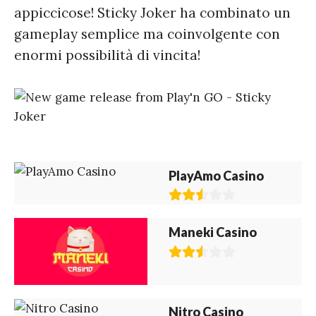
appiccicose! Sticky Joker ha combinato un
gameplay semplice ma coinvolgente con
enormi possibilità di vincita!
PlayAmo Casino
Maneki Casino
Nitro Casino