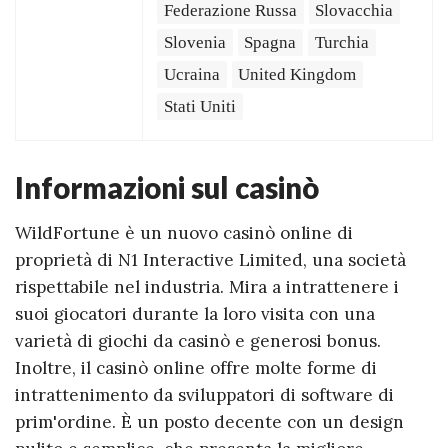
Federazione Russa
Slovacchia
Slovenia
Spagna
Turchia
Ucraina
United Kingdom
Stati Uniti
Informazioni sul casinò
WildFortune è un nuovo casinò online di
proprietà di N1 Interactive Limited, una società
rispettabile nel industria. Mira a intrattenere i
suoi giocatori durante la loro visita con una
varietà di giochi da casinò e generosi bonus.
Inoltre, il casinò online offre molte forme di
intrattenimento da sviluppatori di software di
prim'ordine. È un posto decente con un design