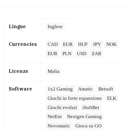
Lingue
Inglese
Currencies
CAD
EUR
HUF
JPY
NOK
EUR
PLN
USD
ZAR
Licenze
Malta
Software
1x2 Gaming
Amatic
Betsoft
Giochi in forte espansione
ELK
Giochi evoluti
iSoftBet
NetEnt
Nextgen Gaming
Novomatic
Gioca su GO