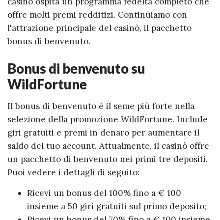
casinò ospita un programma fedeltà completo che
offre molti premi redditizi. Continuiamo con
l'attrazione principale del casinò, il pacchetto
bonus di benvenuto.
Bonus di benvenuto su
WildFortune
Il bonus di benvenuto è il seme più forte nella
selezione della promozione WildFortune. Include
giri gratuiti e premi in denaro per aumentare il
saldo del tuo account. Attualmente, il casinò offre
un pacchetto di benvenuto nei primi tre depositi.
Puoi vedere i dettagli di seguito:
Ricevi un bonus del 100% fino a € 100
insieme a 50 giri gratuiti sul primo deposito;
Ricevi un bonus del 70% fino a € 100 insieme