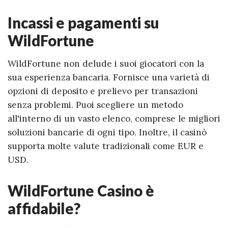
Incassi e pagamenti su
WildFortune
WildFortune non delude i suoi giocatori con la
sua esperienza bancaria. Fornisce una varietà di
opzioni di deposito e prelievo per transazioni
senza problemi. Puoi scegliere un metodo
all'interno di un vasto elenco, comprese le migliori
soluzioni bancarie di ogni tipo. Inoltre, il casinò
supporta molte valute tradizionali come EUR e
USD.
WildFortune Casino è
affidabile?