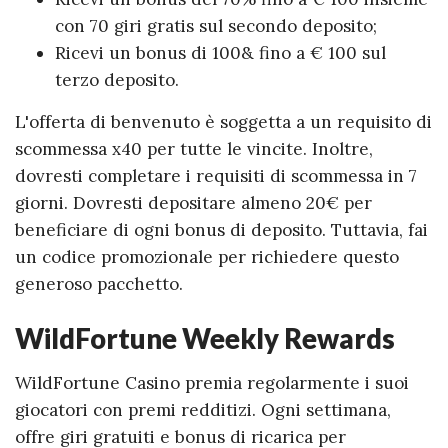
con 70 giri gratis sul secondo deposito;
Ricevi un bonus di 100& fino a € 100 sul
terzo deposito.
L'offerta di benvenuto è soggetta a un requisito di
scommessa x40 per tutte le vincite. Inoltre,
dovresti completare i requisiti di scommessa in 7
giorni. Dovresti depositare almeno 20€ per
beneficiare di ogni bonus di deposito. Tuttavia, fai
un codice promozionale per richiedere questo
generoso pacchetto.
WildFortune Weekly Rewards
WildFortune Casino premia regolarmente i suoi
giocatori con premi redditizi. Ogni settimana,
offre giri gratuiti e bonus di ricarica per