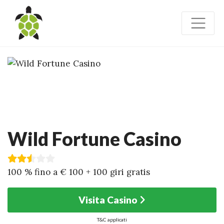
Wild Fortune Casino
100 % fino a € 100 + 100 giri gratis
Visita Casino
T&C applicati