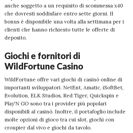
anche soggetto a un requisito di scommessa x40
che dovresti soddisfare entro sette giorni. Il
bonus è disponibile una volta alla settimana per i
clienti che hanno richiesto tutte le offerte di
deposito.
Giochi e fornitori di
WildFortune Casino
WildFortune offre vari giochi di casinò online di
importanti sviluppatori. NetEnt, Amatic, iSoftBet,
Evolution, ELK Studios, Red Tiger, Quickspin e
Play'N GO sono tra i provider più popolari
disponibili al casinò. Inoltre, il portafoglio include
molte opzioni di gioco tra cui slot, giochi con
croupier dal vivo e giochi da tavolo.