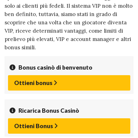
solo ai clienti più fedeli. Il sistema VIP non è molto
ben definito, tuttavia, siamo stati in grado di
scoprire che una volta che un giocatore diventa
VIP, riceve determinati vantaggi, come limiti di
prelievo più elevati, VIP e account manager e altri
bonus simili.
Bonus casinò di benvenuto
Ottieni bonus
Ricarica Bonus Casinò
Ottieni Bonus