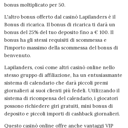
bonus moltiplicato per 50.
L'altro bonus offerto dal casinò Lapilanders è il
Bonus di ricarica. Il bonus di ricarica ti darà un
bonus del 25% del tuo deposito fino a € 100. Il
bonus ha gli stessi requisiti di scommessa e
l'importo massimo della scommessa del bonus di
benvenuto.
Lapilanders, così come altri casinò online nello
stesso gruppo di affiliazione, ha un entusiasmante
sistema di calendario che darà piccoli premi
giornalieri ai suoi clienti più fedeli. Utilizzando il
sistema di ricompensa del calendario, i giocatori
possono richiedere giri gratuiti, mini bonus di
deposito e piccoli importi di cashback giornalieri.
Questo casinò online offre anche vantaggi VIP