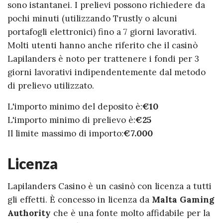
sono istantanei. I prelievi possono richiedere da
pochi minuti (utilizzando Trustly o alcuni
portafogli elettronici) fino a 7 giorni lavorativi.
Molti utenti hanno anche riferito che il casinò
Lapilanders è noto per trattenere i fondi per 3
giorni lavorativi indipendentemente dal metodo
di prelievo utilizzato.
L'importo minimo del deposito è:
€10
L'importo minimo di prelievo è:
€25
Il limite massimo di importo:
€7.000
Licenza
Lapilanders Casino è un casinò con licenza a tutti
gli effetti. È concesso in licenza da
Malta Gaming
Authority
che è una fonte molto affidabile per la