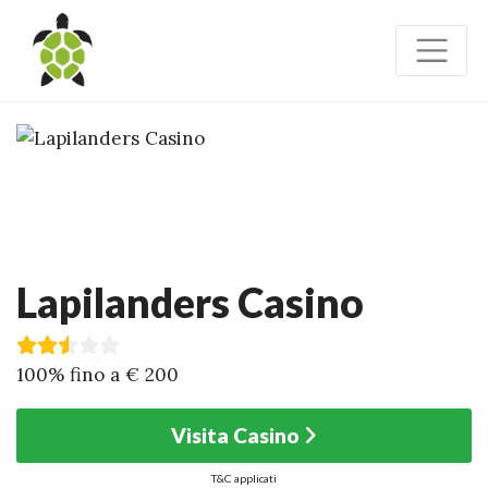
Lapilanders Casino
100% fino a € 200
Visita Casino
T&C applicati