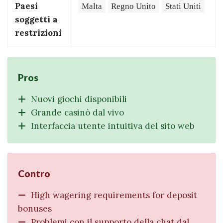
Paesi
Malta
Regno Unito
Stati Uniti
soggetti a
restrizioni
Pros
Nuovi giochi disponibili
Grande casinò dal vivo
Interfaccia utente intuitiva del sito web
Contro
High wagering requirements for deposit
bonuses
Problemi con il supporto della chat dal