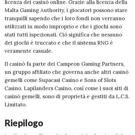
licenza dei casinò online. Grazie alla licenza della
Malta Gaming Authority, i giocatori possono stare
tranquilli sapendo che i loro fondi non verranno
utilizzati in modo improprio e che i giochi sono
stati tutti ispezionati. Ciò significa che nessuno
dei giochi è truccato e che il sistema RNG è
veramente casuale.
Il casinò fa parte dei Campeon Gaming Partners,
un gruppo affiliato che governa anche altri casinò
gemelli come Supacasi Casino e Sons of Slots
Casino. Lapilanders Casino, così come i suoi siti di
casinò gemelli, sono di proprietà e gestiti da L.C.S.
Limitato.
Riepilogo