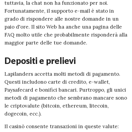
tuttavia, la chat non ha funzionato per noi.
Fortunatamente, il supporto e-mail è stato in
grado di rispondere alle nostre domande in un
paio d'ore. Il sito Web ha anche una pagina delle
FAQ molto utile che probabilmente risponderà alla
maggior parte delle tue domande.
Depositi e prelievi
Lapilanders accetta molti metodi di pagamento.
Questi includono carte di credito, e-wallet,
Paysafecard e bonifici bancari. Purtroppo, gli unici
metodi di pagamento che sembrano mancare sono
le criptovalute (bitcoin, ethereum, litecoin,
dogecoin, ecc.).
Il casinò consente transazioni in queste valute: