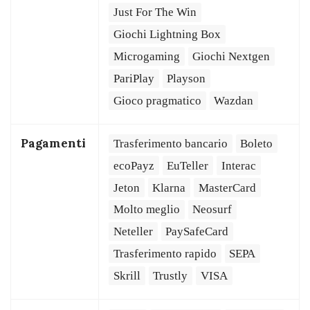
Just For The Win
Giochi Lightning Box
Microgaming
Giochi Nextgen
PariPlay
Playson
Gioco pragmatico
Wazdan
Pagamenti
Trasferimento bancario
Boleto
ecoPayz
EuTeller
Interac
Jeton
Klarna
MasterCard
Molto meglio
Neosurf
Neteller
PaySafeCard
Trasferimento rapido
SEPA
Skrill
Trustly
VISA